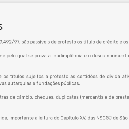
s
 9.492/97, são passíveis de protesto os título de crédito e 
ene pelo qual se prova a inadimplência e o descumpriment
os títulos sujeitos a protesto as certidões de dívida ati
ivas autarquias e fundações públicas.
etras de câmbio, cheques, duplicatas (mercantis e de presta
da, importante a leitura do Capítulo XV, das NSCGJ de São 