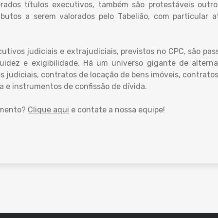
ados títulos executivos, também são protestáveis outr
atributos a serem valorados pelo Tabelião, com particular
tivos judiciais e extrajudiciais, previstos no CPC, são p
idez e exigibilidade. Há um universo gigante de altern
 judiciais, contratos de locação de bens imóveis, contrato
va e instrumentos de confissão de dívida.
umento?
Clique aqui
e contate a nossa equipe!